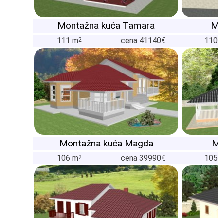
Montažna kuća Tamara
M
111 m
cena 41140€
110
2
Montažna kuća Magda
M
106 m
cena 39990€
105
2