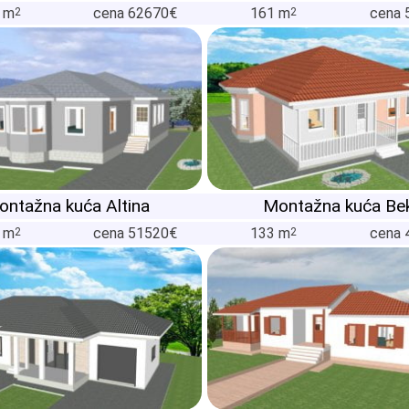
 m
cena 62670€
161 m
cena 
2
2
ntažna kuća Altina
Montažna kuća Be
 m
cena 51520€
133 m
cena 
2
2