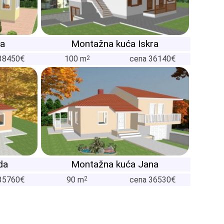
na
Montažna kuća Iskra
38450€
100 m
cena 36140€
2
da
Montažna kuća Jana
35760€
90 m
cena 36530€
2