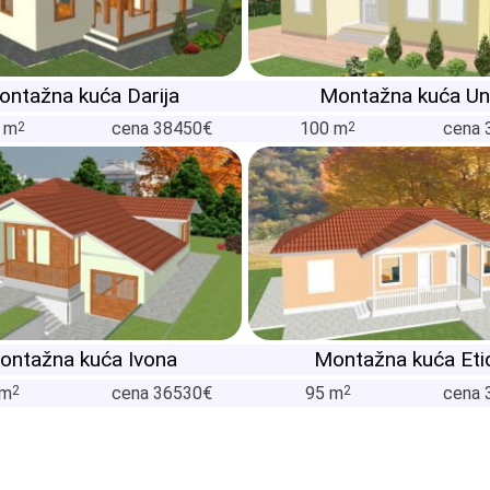
ntažna kuća Darija
Montažna kuća U
 m
cena 38450€
100 m
cena 
2
2
ontažna kuća Ivona
Montažna kuća Eti
 m
cena 36530€
95 m
cena 
2
2