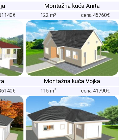
ja
Montažna kuća Anita
51140€
122 m
cena 45760€
2
ra
Montažna kuća Vojka
46140€
115 m
cena 41790€
2