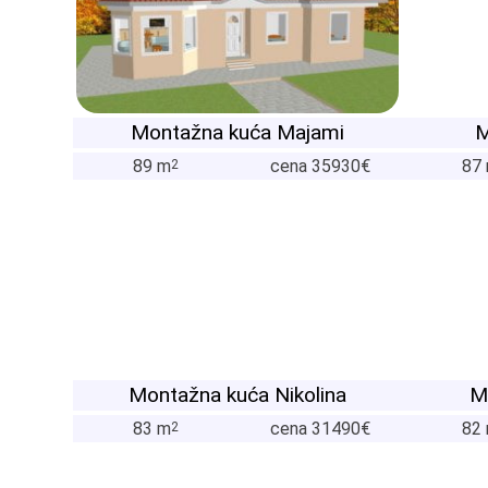
Montažna kuća Majami
M
89 m
cena 35930€
87
2
Montažna kuća Nikolina
M
83 m
cena 31490€
82
2