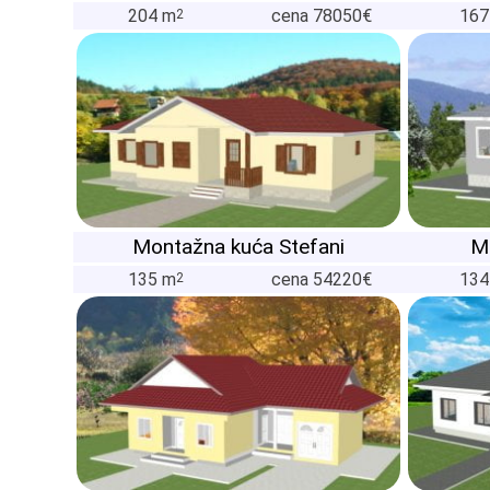
204 m
cena 78050€
167
2
Montažna kuća Stefani
Mo
135 m
cena 54220€
134
2