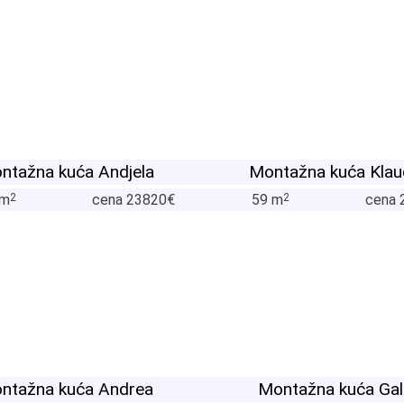
ntažna kuća Andjela
Montažna kuća Klaud
 m
cena 23820€
59 m
cena 
2
2
ntažna kuća Andrea
Montažna kuća Gali