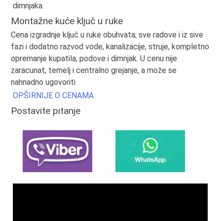
dimnjaka.
Montažne kuće ključ u ruke
Cena izgradnje ključ u ruke obuhvata; sve radove i iz sive
fazi i dodatno razvod vode, kanalizacije, struje, kompletno
opremanje kupatila, podove i dimnjak. U cenu nije
zaracunat; temelj i centralno grejanje, a može se
nahnadno ugovoriti
OPŠIRNIJE O CENAMA
Postavite pitanje