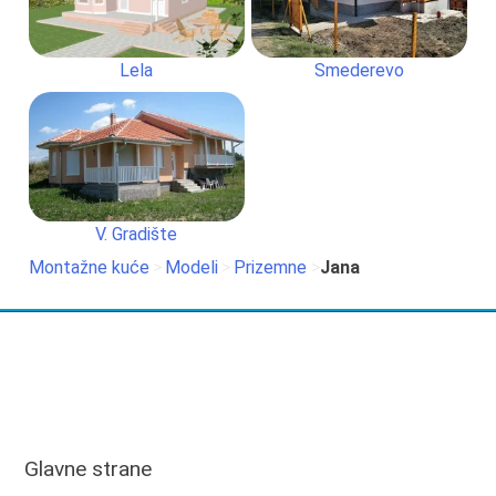
Lela
Smederevo
V. Gradište
Montažne kuće
>
Modeli
>
Prizemne
>
Jana
Glavne strane