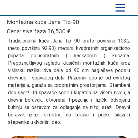
Montažna kuća Jana Tip 90
Cena: siva faza 36,530 €
Tradicionalna kuća Jana tip 90 bruto površina 103.2
(neto površina 92,93) metara kvadratnih organizaciono
pripada poluspratnim ( kaskadnim ) kućama.
Prepoznatljivog izgleda klasičnih montažnih kuća kroz
visinsku razliku dva dela od 90 cm naglašava podelu
dnevnog i spavaćeg dela. Prizemni deo je od čvrstog
materijala, garaža sa propratnim prostorijama. Stambeni
deo sadrži tri spavaće sobe i kupatilo na višem nivou, a
dnevni boravak, otvorenu trpezariju i fizički odvojenu
kuhinju sa ostavom za odlaganje na nižoj etaži. Dnevni
boravak izlazi direktno na terasu i preko silaznih
stepenika u dvorišni deo.