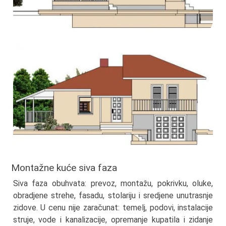
Montažne kuće siva faza
Siva faza obuhvata: prevoz, montažu, pokrivku, oluke,
obradjene strehe, fasadu, stolariju i sredjene unutrasnje
zidove. U cenu nije zaračunat: temelj, podovi, instalacije
struje, vode i kanalizacije, opremanje kupatila i zidanje