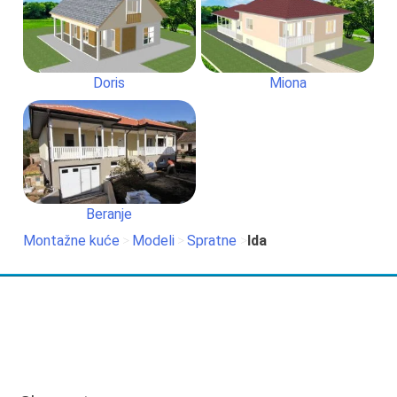
Doris
Miona
Beranje
Montažne kuće
>
Modeli
>
Spratne
>
Ida