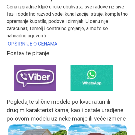
Cena izgradnje ključ u ruke obuhvata; sve radove i iz sive
fazi i dodatno razvod vode, kanalizacije, struje, kompletno
opremanje kupatila, podove i dimnjak. U cenu nije
zaracunat; temelj i centralno grejanje, a može se
nahnadno ugovoriti
OPŠIRNIJE O CENAMA
Postavite pitanje
Pogledajte slične modele po kvadraturi ili
drugim karakteristikama, kao i ostale uradjene
po ovom modelu uz neke manje ili veće izmene