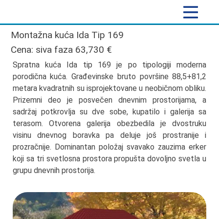
Montažna kuća Ida Tip 169
Cena: siva faza 63,730 €
Spratna kuća Ida tip 169 je po tipologiji moderna
porodična kuća. Građevinske bruto površine 88,5+81,2
metara kvadratnih su isprojektovane u neobičnom obliku.
Prizemni deo je posvečen dnevnim prostorijama, a
sadržaj potkrovlja su dve sobe, kupatilo i galerija sa
terasom. Otvorena galerija obezbedila je dvostruku
visinu dnevnog boravka pa deluje još prostranije i
prozračnije. Dominantan položaj svavako zauzima erker
koji sa tri svetlosna prostora propušta dovoljno svetla u
grupu dnevnih prostorija.