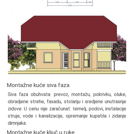
Montažne kuće siva faza
Siva faza obuhvata: prevoz, montažu, pokrivku, oluke,
obradjene strehe, fasadu, stolariju i sredjene unutrasnje
zidove. U cenu nije zaračunat: temelj, podovi, instalacije
struje, vode i kanalizacije, opremanje kupatila i zidanje
dimnjaka.
Montažne kuće ključ u ruke