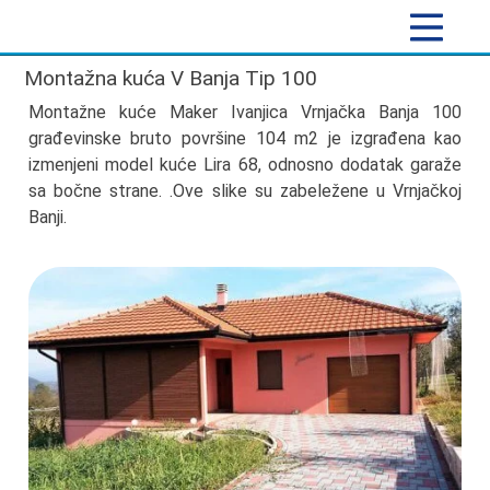
Montažna kuća V Banja Tip 100
Montažne kuće Maker Ivanjica Vrnjačka Banja 100
građevinske bruto površine 104 m2 je izgrađena kao
izmenjeni model kuće Lira 68, odnosno dodatak garaže
sa bočne strane. .Ove slike su zabeležene u Vrnjačkoj
Banji.