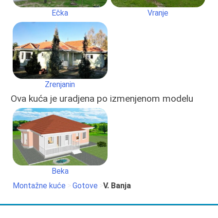
Ečka
Vranje
Zrenjanin
Ova kuća je uradjena po izmenjenom modelu
Beka
Montažne kuće
>
Gotove
>
V. Banja