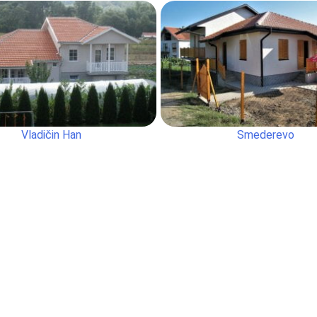
Vladičin Han
Smederevo