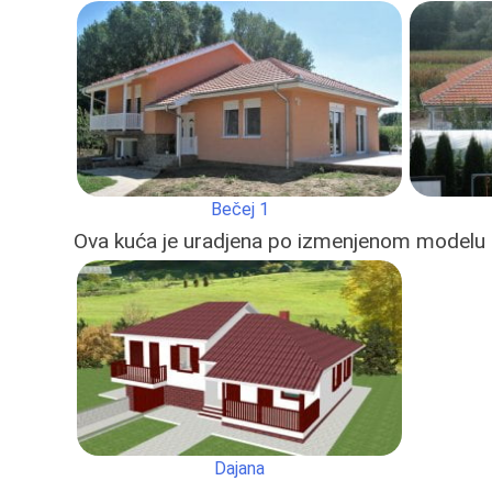
Bečej 1
Ova kuća je uradjena po izmenjenom modelu
Dajana