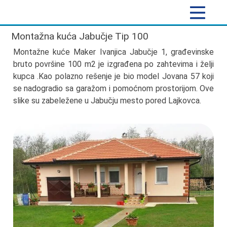
Montažna kuća Jabučje Tip 100
Montažne kuće Maker Ivanjica Jabučje 1, građevinske
bruto površine 100 m2 je izgrađena po zahtevima i želji
kupca .Kao polazno rešenje je bio model Jovana 57 koji
se nadogradio sa garažom i pomoćnom prostorijom. Ove
slike su zabeležene u Jabučju mesto pored Lajkovca.