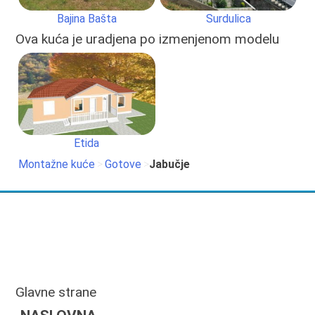
Bajina Bašta
Surdulica
Ova kuća je uradjena po izmenjenom modelu
Etida
Montažne kuće
>
Gotove
>
Jabučje
Glavne strane