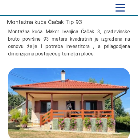
Montažna kuća Čačak Tip 93
Montažna kuća Maker Ivanjica Čačak 3, građevinske
bruto površine 93 metara kvadratnih je izgrađena na
osnovu želje i potreba investitora , a prilagodjena
dimenzijama postojećeg temelja i ploče.