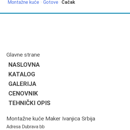
Montažne kuće
>
Gotove
>
Čačak
Glavne strane
NASLOVNA
KATALOG
GALERIJA
CENOVNIK
TEHNIČKI OPIS
Montažne kuće Maker Ivanjica Srbija
Adresa Dubrava bb