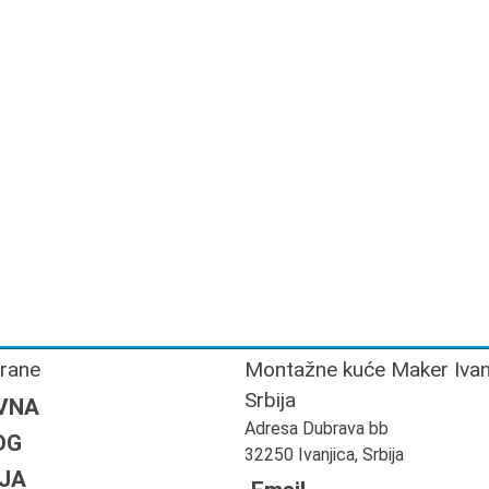
trane
Montažne kuće Maker Ivan
Srbija
VNA
Adresa Dubrava bb
OG
32250 Ivanjica, Srbija
JA