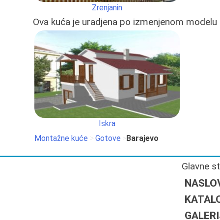
Zrenjanin
Ova kuća je uradjena po izmenjenom modelu
Iskra
Montažne kuće
>
Gotove
>
Barajevo
Glavne s
NASLO
KATAL
GALERI