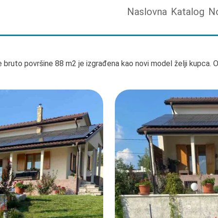
Naslovna
Katalog
N
bruto površine 88 m2 je izgrađena kao novi model želji kupca. O